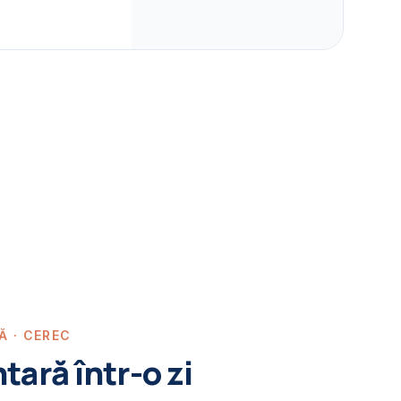
Ă · CEREC
ară într-o zi