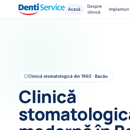
Despre
Acasă
Implanturi
Denti Service
clinică
BACĂU · DIN 1992
Clinică stomatologică din 1992 · Bacău
Clinică
stomatologic