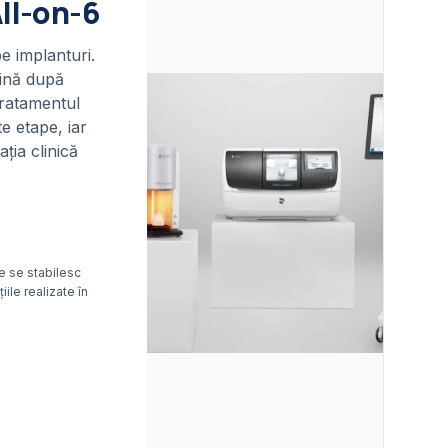
All-on-6
e implanturi.
mină după
Tratamentul
e etape, iar
ția clinică
te se stabilesc
iile realizate în