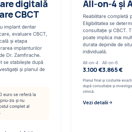
care digitală
All-on-4 și 
uare CBCT
Reabilitare completă p
Eligibilitatea se deter
u implant dentar
consultație și CBCT. 
icare, evaluare CBCT,
poate implica mai mult
cală și etapa
durata depinde de situa
erarea implanturilor
individuală.
 de Dr. Zamfirache.
t se stabilește după
All-on-4
All-on-6
3.100 €
3.865 €
vestigații și planul de
Planul final și costurile exac
după consultație și investigaț
clinică.
0 euro se referă la
priu-zis și nu
Vezi detalii
ostul complet al
.