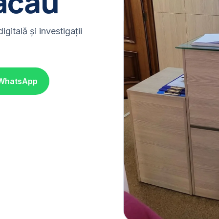
acău
itală și investigații
 WhatsApp