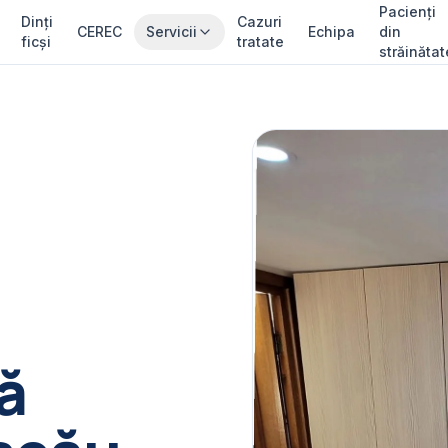
Pacienți
Dinți
Cazuri
CEREC
Servicii
Echipa
din
ficși
tratate
străinătat
ă