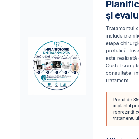
Planifi
și eval
Tratamentul c
include planif
etapa chirurgi
protetică. Ins
este realizată
Costul comple
consultație, in
tratament.
Prețul de 35
implantul pro
reprezintă c
tratamentului